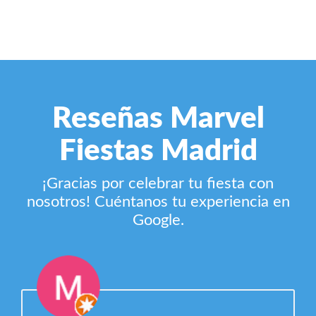
Reseñas Marvel
Fiestas Madrid
¡Gracias por celebrar tu fiesta con
nosotros! Cuéntanos tu experiencia en
Google.